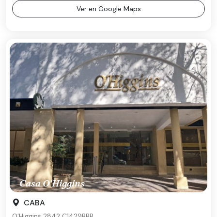
Ver en Google Maps
Casa O'Higgins
CABA
O'Higgins 2842 C1429BBB