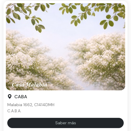
Casa Malabia
CABA
Malabia 1662, C1414DMH
C.A.B.A.
Saber más